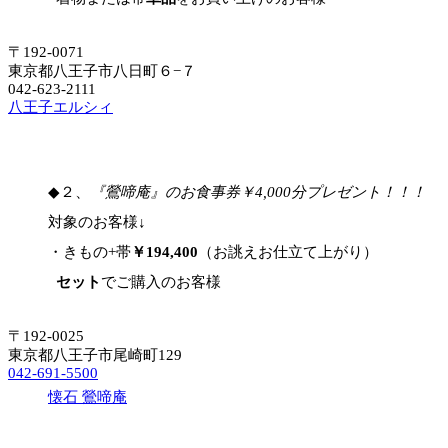
〒192-0071
東京都八王子市八日町６−７
042-623-2111
八王子エルシィ
◆２、
『鶯啼庵』のお食事券￥4,000分プレゼント！！！
対象のお客様↓
・きもの+帯
￥194,400
（お誂えお仕立て上がり）
セット
でご購入のお客様
〒192-0025
東京都八王子市尾崎町129
042-691-5500
懐石 鶯啼庵