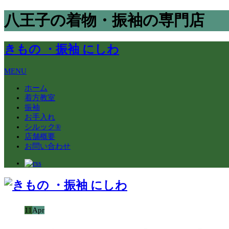
八王子の着物・振袖の専門店
きもの ・振袖 にしわ
MENU
ホーム
着方教室
振袖
お手入れ
シルック®
店舗概要
お問い合わせ
11
Apr