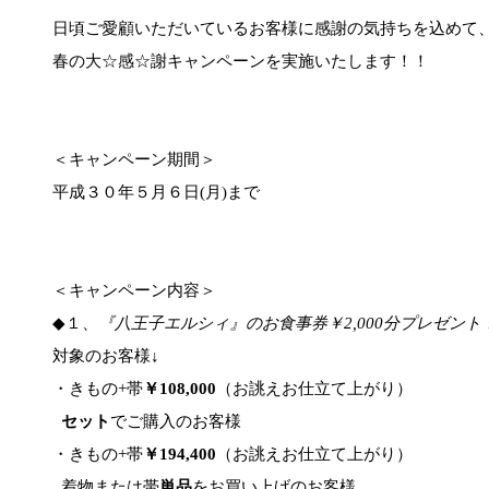
日頃ご愛顧いただいているお客様に感謝の気持ちを込めて
春の大☆感☆謝キャンペーンを実施いたします！！
＜キャンペーン期間＞
平成３０年５月６日(月)まで
＜キャンペーン内容＞
◆１、
『八王子エルシィ』のお食事券￥2,000分プレゼント
対象のお客様↓
・きもの+帯
￥108,000
（お誂えお仕立て上がり）
セット
でご購入のお客様
・きもの+帯
￥194,400
（お誂えお仕立て上がり）
着物または帯
単品
をお買い上げのお客様