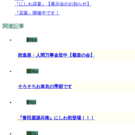
『にしわ花宴』【展示会のお知らせ】
『花宴』開催中です！
関連記事
2
May
前進座・人間万事金世中【着楽の会】
11
Mar
そろそろお単衣の季節です
9
Apr
『誉田屋源兵衛』にしわ初登場！！！
12
Oct