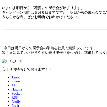
いよいよ明日から『花宴』の展示会が始まります。
キャンペーン期間は５月６日までですが、明日からの展示会で見
うららかな春、ぜひ
お着物で
お出かけください。
今日は明日からの展示会の準備を社員で頑張っています。
皆さまに見ていただきやすい売り場作りを心がけ、準備しており
心よりお待ちしております！！
Tweet
Share
+1
Hatena
Pocket
RSS
feedly
Pin it