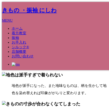
きもの ・振袖 にしわ
MENU
ホーム
着方教室
振袖
お手入れ
きもののお手入れ
シルック®
店舗概要
お問い合わせ
地色が派手になった、また地味なものは、柄を生かして地
色を染め替えれば印象ががらりと変わります。