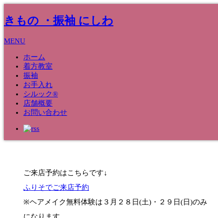
きもの ・振袖 にしわ
MENU
ホーム
着方教室
振袖
15
Mar
お手入れ
シルック®
振袖３月のＳＰＲＩＮＧ ＦＡＩＲ
店舗概要
お問い合わせ
2020
ご来店予約はこちらです↓
ふりそでご来店予約
※ヘアメイク無料体験は３月２８日(土)・２９日(日)のみ
になります。