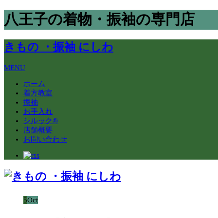
八王子の着物・振袖の専門店
きもの ・振袖 にしわ
MENU
ホーム
着方教室
振袖
お手入れ
シルック®
店舗概要
お問い合わせ
5
Oct