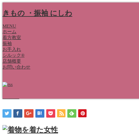
きもの ・振袖 にしわ
MENU
ホーム
着方教室
振袖
お手入れ
13
Nov
シルック®
店舗概要
皆さんはタンスの中に眠っているお着物
お問い合わせ
や帯をお持ちではありませんか？
2023
■展示会