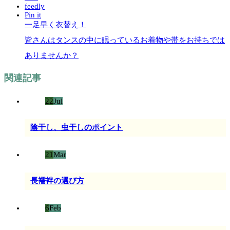
feedly
Pin it
一足早く衣替え！
皆さんはタンスの中に眠っているお着物や帯をお持ちでは
ありませんか？
関連記事
22
Jul
陰干し、虫干しのポイント
21
Mar
長襦袢の選び方
6
Feb