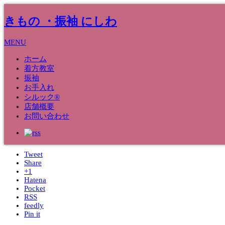
きもの ・振袖 にしわ
MENU
ホーム
着方教室
振袖
15
Feb
お手入れ
シルック®
着物の春コーデ
店舗概要
お問い合わせ
2022
■お着物のこと
Tweet
Share
+1
Hatena
Pocket
RSS
feedly
Pin it