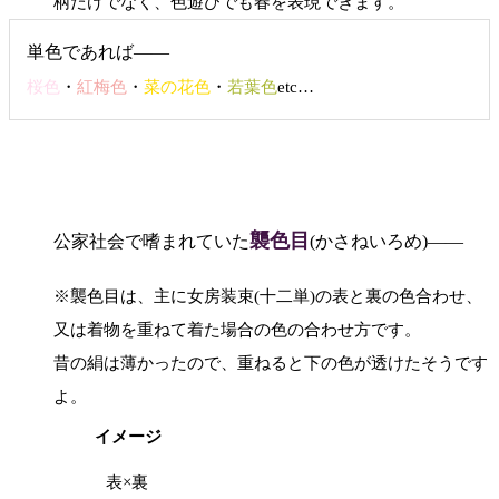
柄だけでなく、色遊びでも春を表現できます。
単色であれば――
桜色
・
紅梅色
・
菜の花色
・
若葉色
etc…
襲色目
公家社会で嗜まれていた
(かさねいろめ)――
※襲色目は、主に女房装束(十二単)の表と裏の色合わせ、
又は着物を重ねて着た場合の色の合わせ方です。
昔の絹は薄かったので、重ねると下の色が透けたそうです
よ。
イメージ
表×裏