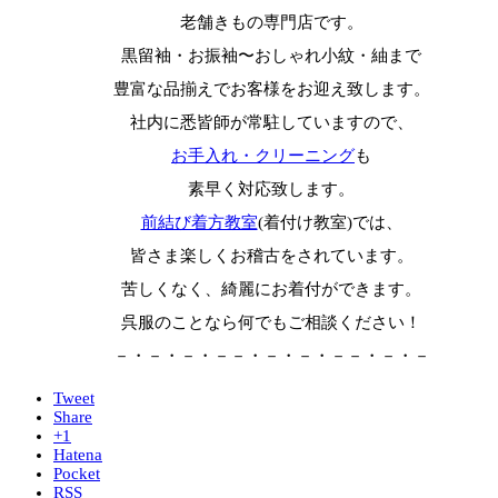
老舗きもの専門店です。
黒留袖・お振袖〜おしゃれ小紋・紬まで
豊富な品揃えでお客様をお迎え致します。
社内に悉皆師が常駐していますので、
お手入れ・クリーニング
も
素早く対応致します。
前結び着方教室
(着付け教室)では、
皆さま楽しくお稽古をされています。
苦しくなく、綺麗にお着付ができます。
呉服のことなら何でもご相談ください！
－・－・－・－－・－・－・－－・－・－
Tweet
Share
+1
Hatena
Pocket
RSS