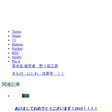
Tweet
Share
+1
Hatena
Pocket
RSS
feedly
Pin it
草木染 探究者 野々花工房
きもの にしわ 決算市 ！！
関連記事
4
Jan
あけましておめでとうございます！2019！！！！