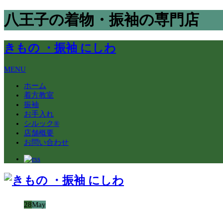
八王子の着物・振袖の専門店
きもの ・振袖 にしわ
MENU
ホーム
着方教室
振袖
お手入れ
シルック®
店舗概要
お問い合わせ
28
May