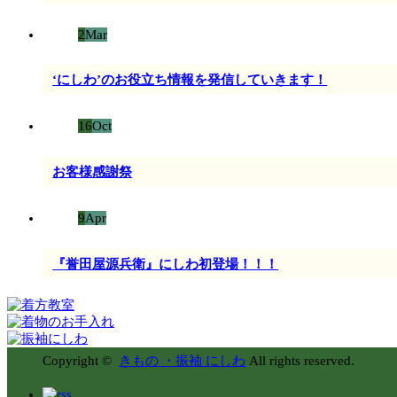
2
Mar
‘にしわ’のお役立ち情報を発信していきます！
16
Oct
お客様感謝祭
9
Apr
『誉田屋源兵衛』にしわ初登場！！！
Copyright ©
きもの ・振袖 にしわ
All rights reserved.