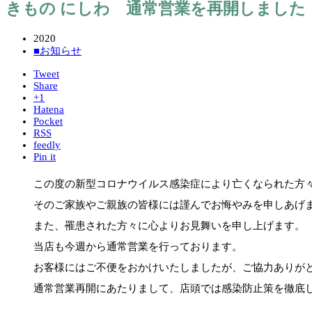
きもの にしわ 通常営業を再開しました
2020
■お知らせ
Tweet
Share
+1
Hatena
Pocket
RSS
feedly
Pin it
この度の新型コロナウイルス感染症により亡くなられた方
そのご家族やご親族の皆様には謹んでお悔やみを申しあげ
また、罹患された方々に心よりお見舞いを申し上げます。
当店も今週から通常営業を行っております。
お客様にはご不便をおかけいたしましたが、ご協力ありが
通常営業再開にあたりまして、店頭では感染防止策を徹底