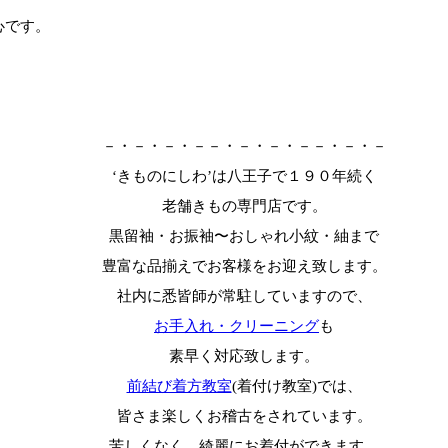
心です。
－・－・－・－－・－・－・－－・－・－
‘きものにしわ’は八王子で１９０年続く
老舗きもの専門店です。
黒留袖・お振袖〜おしゃれ小紋・紬まで
豊富な品揃えでお客様をお迎え致します。
社内に悉皆師が常駐していますので、
お手入れ・クリーニング
も
素早く対応致します。
前結び着方教室
(着付け教室)では、
皆さま楽しくお稽古をされています。
苦しくなく、綺麗にお着付ができます。