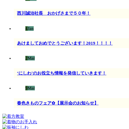
西川誠治社長 おかげさまで５０年！
4
Jan
あけましておめでとうございます！2019！！！！
2
Mar
‘にしわ’のお役立ち情報を発信していきます！
9
Mar
春色きものフェア✿【展示会のお知らせ】