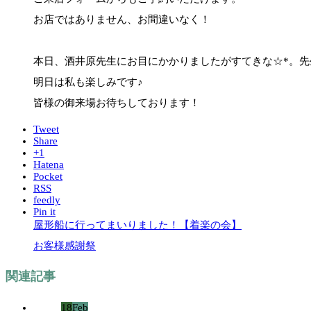
お店ではありません、お間違いなく！
本日、酒井原先生にお目にかかりましたがすてきな☆*。先
明日は私も楽しみです♪
皆様の御来場お待ちしております！
Tweet
Share
+1
Hatena
Pocket
RSS
feedly
Pin it
屋形船に行ってまいりました！【着楽の会】
お客様感謝祭
関連記事
18
Feb