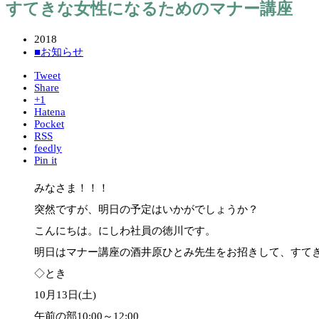
すてきな女性になるためのマナー講座
2018
■お知らせ
Tweet
Share
+1
Hatena
Pocket
RSS
feedly
Pin it
みなさま！！！
突然ですが、明日の予定はいかがでしょうか？
こんにちは。にしわ社員の徳川です。
明日はマナー講座の酒井原ひとみ先生をお招きして、すて
◇とき
10月13日(土)
午前の部10:00～12:00