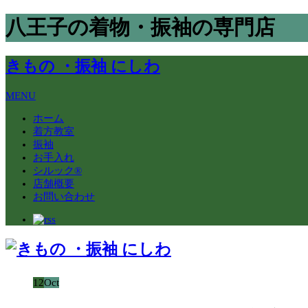
八王子の着物・振袖の専門店
きもの ・振袖 にしわ
MENU
ホーム
着方教室
振袖
お手入れ
シルック®
店舗概要
お問い合わせ
12
Oct