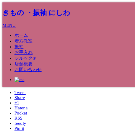
きもの ・振袖 にしわ
MENU
ホーム
着方教室
振袖
17
Jan
お手入れ
シルック®
八王子の老舗呉服店！
店舗概要
お問い合わせ
2020
■お着物のこと
Tweet
Share
+1
Hatena
Pocket
RSS
feedly
Pin it