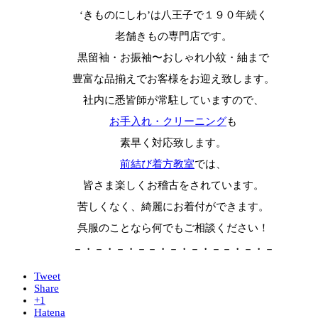
‘きものにしわ’は八王子で１９０年続く
老舗きもの専門店です。
黒留袖・お振袖〜おしゃれ小紋・紬まで
豊富な品揃えでお客様をお迎え致します。
社内に悉皆師が常駐していますので、
お手入れ・クリーニング
も
素早く対応致します。
前結び着方教室
では、
皆さま楽しくお稽古をされています。
苦しくなく、綺麗にお着付ができます。
呉服のことなら何でもご相談ください！
－・－・－・－－・－・－・－－・－・－
Tweet
Share
+1
Hatena