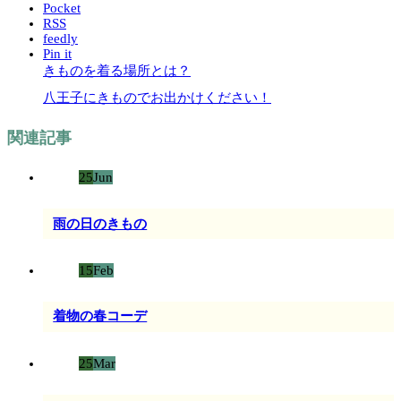
Pocket
RSS
feedly
Pin it
きものを着る場所とは？
八王子にきものでお出かけください！
関連記事
25
Jun
雨の日のきもの
15
Feb
着物の春コーデ
25
Mar