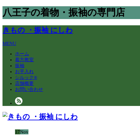
八王子の着物・振袖の専門店
きもの ・振袖 にしわ
MENU
ホーム
着方教室
振袖
お手入れ
シルック®
店舗概要
お問い合わせ
17
Nov