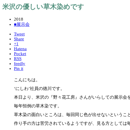
米沢の優しい草木染めです
2018
■展示会
Tweet
Share
+1
Hatena
Pocket
RSS
feedly
Pin it
こんにちは。
‘にしわ’社員の徳川です。
本日より、米沢の『野々花工房』さんがいらしての展示会
毎年恒例の草木染です。
草木染の面白いところは、毎回同じ色が出せないというこ
作り手の方は苦労されているようですが、見る方としては