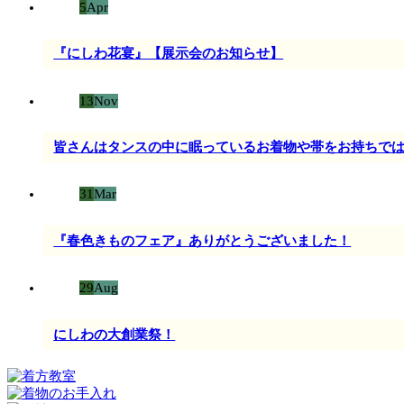
5
Apr
『にしわ花宴』【展示会のお知らせ】
13
Nov
皆さんはタンスの中に眠っているお着物や帯をお持ちで
31
Mar
『春色きものフェア』ありがとうございました！
29
Aug
にしわの大創業祭！