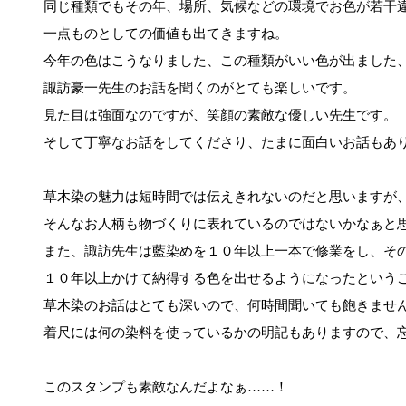
同じ種類でもその年、場所、気候などの環境でお色が若干
一点ものとしての価値も出てきますね。
今年の色はこうなりました、この種類がいい色が出ました
諏訪豪一先生のお話を聞くのがとても楽しいです。
見た目は強面なのですが、笑顔の素敵な優しい先生です。
そして丁寧なお話をしてくださり、たまに面白いお話もあ
草木染の魅力は短時間では伝えきれないのだと思いますが
そんなお人柄も物づくりに表れているのではないかなぁと
また、諏訪先生は藍染めを１０年以上一本で修業をし、そ
１０年以上かけて納得する色を出せるようになったという
草木染のお話はとても深いので、何時間聞いても飽きませ
着尺には何の染料を使っているかの明記もありますので、
このスタンプも素敵なんだよなぁ……！