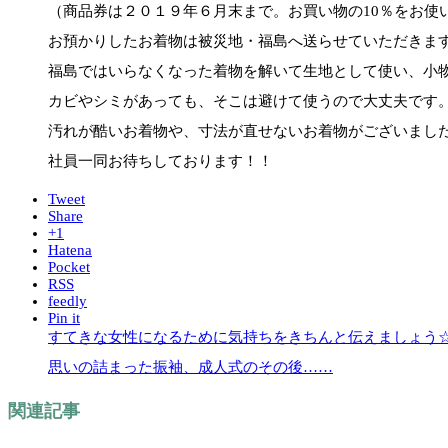
（商品券は２０１９年６月末まで。お買い物の10％をお使
お預かりしたお着物は被災地・福島へ送らせていただきま
福島ではいらなくなった着物を解いて生地として使い、小
カビやシミがあっても、そこは避けて使うので大丈夫です
汚れが酷いお着物や、寸法が直せないお着物がございまし
社員一同お待ちしております！！
Tweet
Share
+1
Hatena
Pocket
RSS
feedly
Pin it
すてきな女性になるために気持ちをきちんと伝えましょう
思いの詰まった振袖、成人式のその後……
関連記事