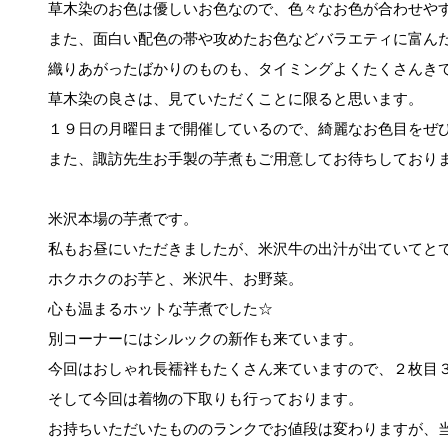
草木染のお色は優しいお色なので、色々なお色が合わせや
また、面白い配色の帯や攻めたお色などバラエティに富ん
織りあがったばかりのものも、タイミングよくたくさんき
草木染の良さは、見ていただくことに限ると思います。
１９日の月曜日まで開催しているので、綺麗なお色目をぜ
また、諏訪先生お手製の芋煮もご用意してお待ちしており
米沢本場の芋煮です。
私もお昼にいただきましたが、米沢牛の出汁が出ていてと
ホクホクのお芋と、米沢牛、お野菜。
心も温まるホットな芋煮でした☆
別コーナーにはシルックの新作も来ています。
今回はおしゃれ長襦袢もたくさん来ていますので、２枚目
そして今回は着物の下取りも行っております。
お持ちいただいたもののランクでお値段は変わりますが、