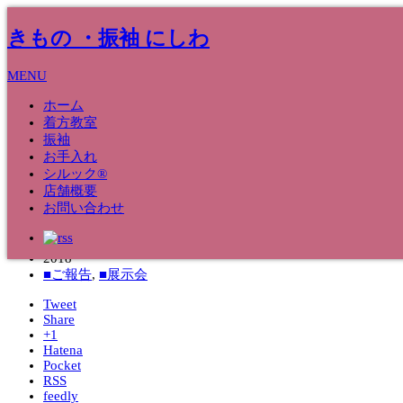
きもの ・振袖 にしわ
MENU
ホーム
着方教室
振袖
24
Sep
お手入れ
シルック®
今日まで「とっておきの染織上品展」で
店舗概要
お問い合わせ
した！！
2018
■ご報告
,
■展示会
Tweet
Share
+1
Hatena
Pocket
RSS
feedly