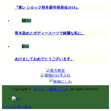
『東レ シルック秋冬新作発表会2018』
12
Oct
草木染めとボディースーツで綺麗な私に。
5
Jan
あけましておめでとうございます。
Copyright ©
きもの ・振袖 にしわ
All rights reserved.
ページ上部へ戻る